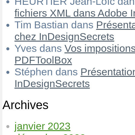
HEURTIER Jean-Loïc
da
fichiers XML dans Adobe 
Tim Bastian
dans
Présenta
chez InDesignSecrets
Yves
dans
Vos imposition
PDFToolBox
Stéphen
dans
Présentatio
InDesignSecrets
Archives
janvier 2023