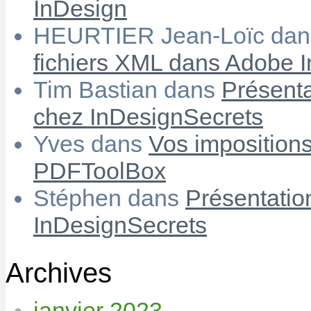
InDesign
HEURTIER Jean-Loïc
da
fichiers XML dans Adobe 
Tim Bastian
dans
Présenta
chez InDesignSecrets
Yves
dans
Vos imposition
PDFToolBox
Stéphen
dans
Présentatio
InDesignSecrets
Archives
janvier 2023