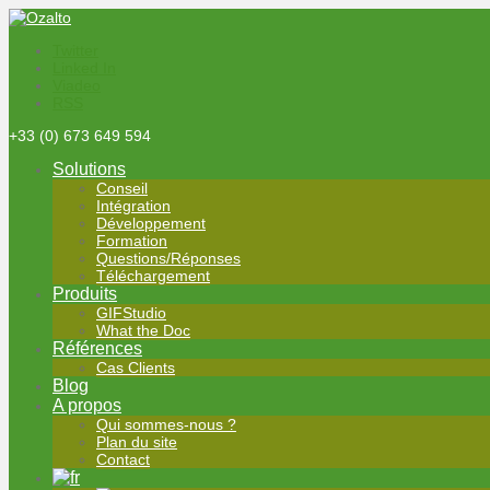
Twitter
Linked In
Viadeo
RSS
+33
(0) 673 649 594
Solutions
Conseil
Intégration
Développement
Formation
Questions/Réponses
Téléchargement
Produits
GIFStudio
What the Doc
Références
Cas Clients
Blog
A propos
Qui sommes-nous ?
Plan du site
Contact