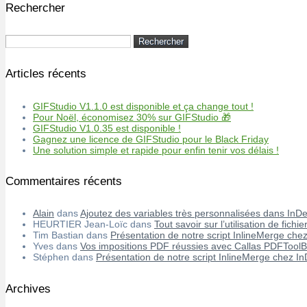
Rechercher
Rechercher :
Articles récents
GIFStudio V1.1.0 est disponible et ça change tout !
Pour Noël, économisez 30% sur GIFStudio 🎁
GIFStudio V1.0.35 est disponible !
Gagnez une licence de GIFStudio pour le Black Friday
Une solution simple et rapide pour enfin tenir vos délais !
Commentaires récents
Alain
dans
Ajoutez des variables très personnalisées dans InD
HEURTIER Jean-Loïc
dans
Tout savoir sur l’utilisation de fic
Tim Bastian
dans
Présentation de notre script InlineMerge che
Yves
dans
Vos impositions PDF réussies avec Callas PDFTool
Stéphen
dans
Présentation de notre script InlineMerge chez I
Archives