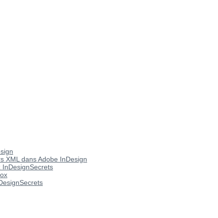
esign
hiers XML dans Adobe InDesign
z InDesignSecrets
Box
nDesignSecrets