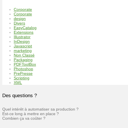
Corporate
Corporate
design
Divers
EasyCatalog
Extensions
Illustrator
InDesign
Javascript
marketing
Non Classé
Packaging
PDFToolBox
Photoshop
PrePresse
Scripting
XML
Des questions ?
Quel intérêt à automatiser sa production ?
Est-ce long à mettre en place ?
Combien ça va coûter ?