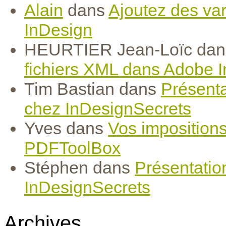
Alain
dans
Ajoutez des var
InDesign
HEURTIER Jean-Loïc
da
fichiers XML dans Adobe 
Tim Bastian
dans
Présenta
chez InDesignSecrets
Yves
dans
Vos imposition
PDFToolBox
Stéphen
dans
Présentatio
InDesignSecrets
Archives