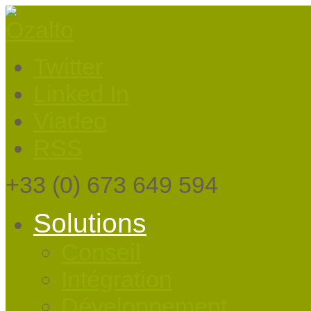
Twitter
Linked In
Viadeo
RSS
+33
(0) 673 649 594
Solutions
Conseil
Intégration
Développement