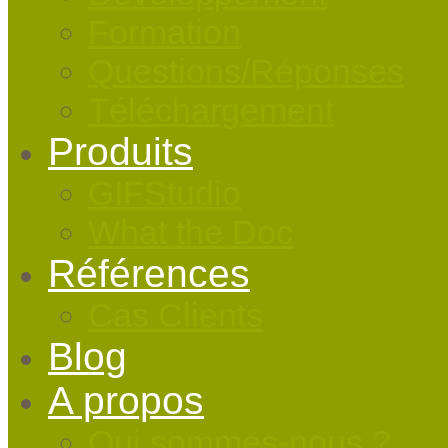
Formation
Questions/Réponses
Téléchargement
Produits
GIFStudio
What the Doc
Références
Cas Clients
Blog
A propos
Qui sommes-nous ?