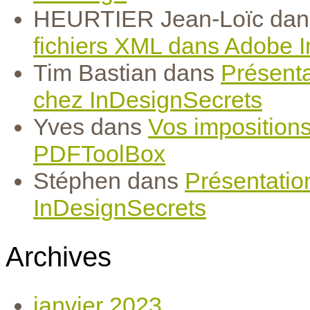
HEURTIER Jean-Loïc
da
fichiers XML dans Adobe 
Tim Bastian
dans
Présenta
chez InDesignSecrets
Yves
dans
Vos imposition
PDFToolBox
Stéphen
dans
Présentatio
InDesignSecrets
Archives
janvier 2023