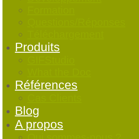
Formation
Questions/Réponses
Téléchargement
Produits
GIFStudio
What the Doc
Références
Cas Clients
Blog
A propos
Qui sommes-nous ?