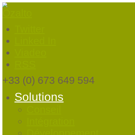
Twitter
Linked In
Viadeo
RSS
+33
(0) 673 649 594
Solutions
Conseil
Intégration
Développement