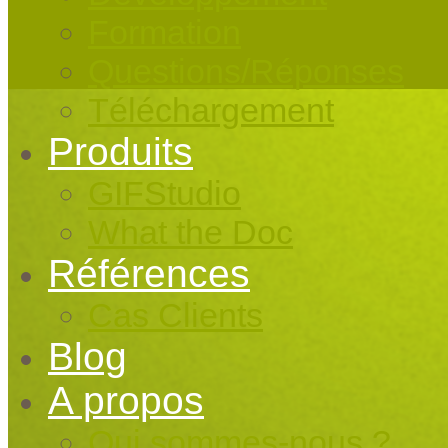
Formation
Questions/Réponses
Téléchargement
Produits
GIFStudio
What the Doc
Références
Cas Clients
Blog
A propos
Qui sommes-nous ?