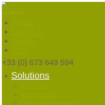
Twitter
Linked In
Viadeo
RSS
+33
(0) 673 649 594
Solutions
Conseil
Intégration
Développement