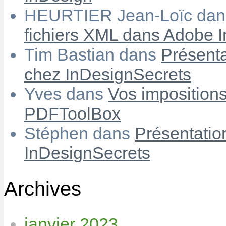
HEURTIER Jean-Loïc
da
fichiers XML dans Adobe 
Tim Bastian
dans
Présenta
chez InDesignSecrets
Yves
dans
Vos imposition
PDFToolBox
Stéphen
dans
Présentatio
InDesignSecrets
Archives
janvier 2023