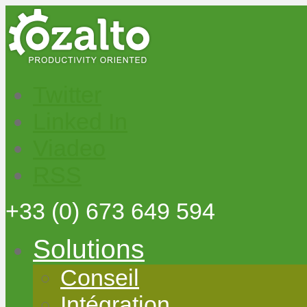
Twitter
Linked In
Viadeo
RSS
+33
(0) 673 649 594
Solutions
Conseil
Intégration