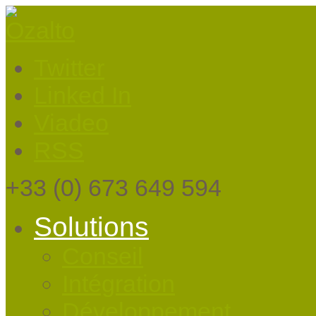
Twitter
Linked In
Viadeo
RSS
+33
(0) 673 649 594
Solutions
Conseil
Intégration
Développement