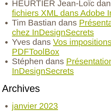
HEURTIER Jean-Loïc
da
fichiers XML dans Adobe 
Tim Bastian
dans
Présenta
chez InDesignSecrets
Yves
dans
Vos imposition
PDFToolBox
Stéphen
dans
Présentatio
InDesignSecrets
Archives
janvier 2023