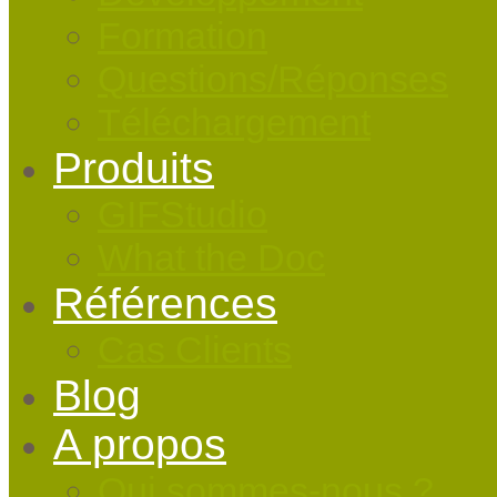
Formation
Questions/Réponses
Téléchargement
Produits
GIFStudio
What the Doc
Références
Cas Clients
Blog
A propos
Qui sommes-nous ?