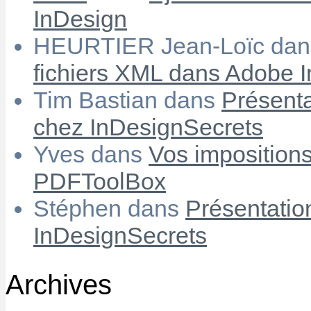
InDesign
HEURTIER Jean-Loïc
da
fichiers XML dans Adobe 
Tim Bastian
dans
Présenta
chez InDesignSecrets
Yves
dans
Vos imposition
PDFToolBox
Stéphen
dans
Présentatio
InDesignSecrets
Archives