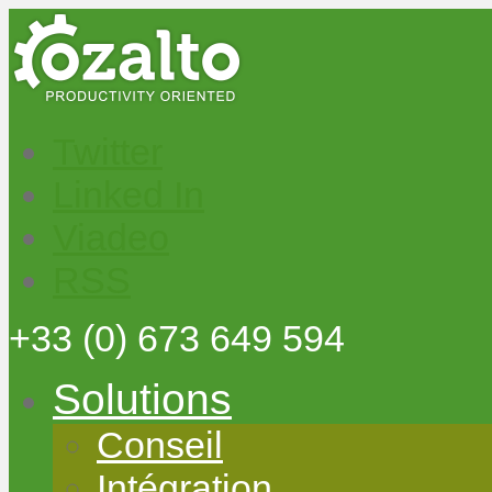
Twitter
Linked In
Viadeo
RSS
+33
(0) 673 649 594
Solutions
Conseil
Intégration