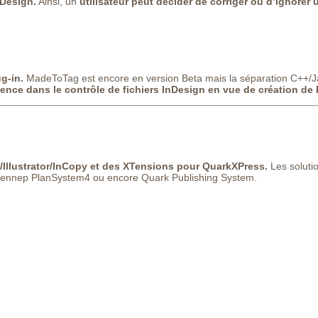
nDesign.
Ainsi, un
utilisateur peut décider de corriger ou d’ignorer 
g-in.
MadeToTag est encore en version Beta mais la séparation C++/Java
ence dans le contrôle de fichiers InDesign en vue de création de
/Illustrator/InCopy et des XTensions pour QuarkXPress.
Les soluti
n Gennep PlanSystem4 ou encore Quark Publishing System.