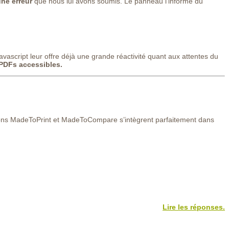
une erreur
que nous lui avons soumis. Le panneau l’informe du
script leur offre déjà une grande réactivité quant aux attentes du
 PDFs accessibles.
ons MadeToPrint et MadeToCompare s’intègrent parfaitement dans
Lire les réponses.