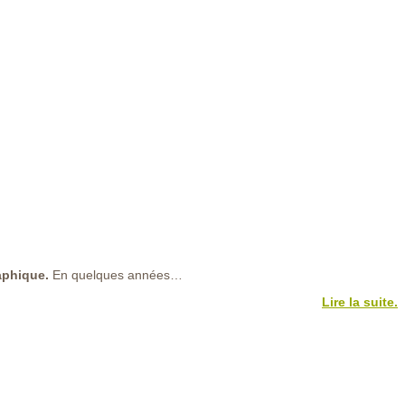
aphique.
En quelques années…
Lire la suite.