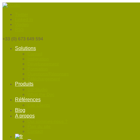
Twitter
Linked In
Viadeo
RSS
+33
(0) 673 649 594
Solutions
Conseil
Intégration
Développement
Formation
Questions/Réponses
Téléchargement
Produits
GIFStudio
What the Doc
Références
Cas Clients
Blog
A propos
Qui sommes-nous ?
Plan du site
Contact