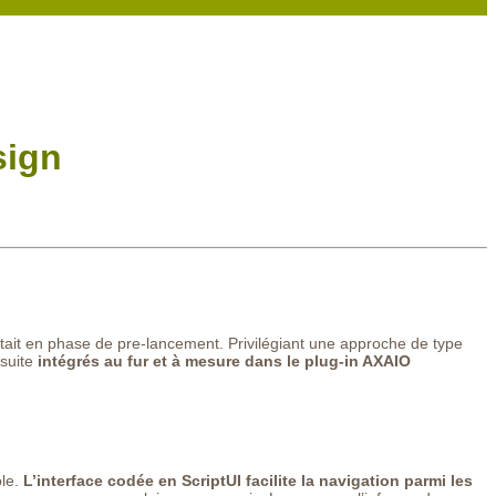
sign
tait en phase de pre-lancement. Privilégiant une approche de type
 suite
intégrés au fur et à mesure dans le plug-in AXAIO
ôle.
L’interface codée en ScriptUI facilite la navigation parmi les